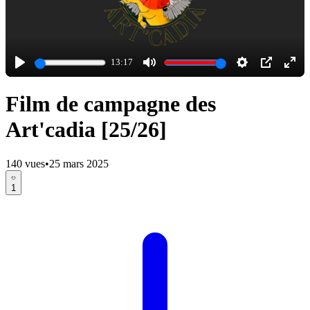
Play
13:17
Play
Mute
Settings
PIP
Ente
full
Film de campagne des
Art'cadia [25/26]
140 vues
•
25 mars 2025
1